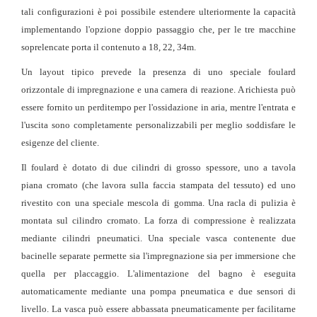
tali configurazioni è poi possibile estendere ulteriormente la capacità
implementando l'opzione doppio passaggio che, per le tre macchine
soprelencate porta il contenuto a 18, 22, 34m.
Un layout tipico prevede la presenza di uno speciale foulard
orizzontale di impregnazione e una camera di reazione. A richiesta può
essere fornito un perditempo per l'ossidazione in aria, mentre l'entrata
e
l'uscita sono completamente personalizzabili per meglio soddisfare le
esigenze del cliente.
Il foulard è dotato di due cilindri di grosso spessore, uno a tavola
piana cromato (che lavora sulla faccia stampata del tessuto) ed uno
rivestito con una speciale mescola di gomma. Una racla di pulizia è
montata sul cilindro cromato. La forza di compressione è realizzata
mediante cilindri pneumatici. Una speciale vasca contenente due
bacinelle separate permette sia l'impregnazione sia per immersione che
quella per placcaggio. L'alimentazione del bagno è eseguita
automaticamente mediante una pompa pneumatica e due sensori di
livello. La vasca può essere abbassata pneumaticamente per facilitarne