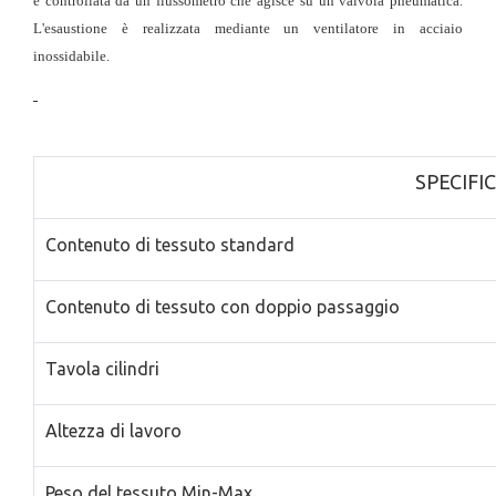
è controllata da un flussometro che agisce su un valvola pneumatica.
L'esaustione è realizzata mediante un ventilatore in acciaio
inossidabile.
SPECIFI
Contenuto di tessuto standard
Contenuto di tessuto con doppio passaggio
Tavola cilindri
Altezza di lavoro
Peso del tessuto Min-Max.