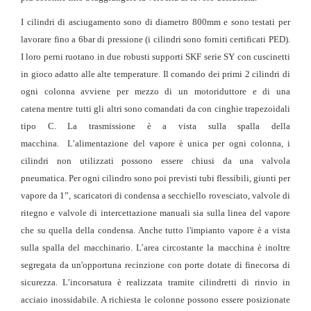
I cilindri di asciugamento sono di diametro 800mm e sono testati per
lavorare fino a 6bar di pressione (i cilindri sono forniti certificati PED).
I loro perni ruotano in due robusti supporti SKF serie SY con cuscinetti
in gioco adatto alle alte temperature. Il comando dei primi 2 cilindri di
ogni colonna avviene per mezzo di un motoriduttore e di una
catena mentre tutti gli altri sono comandati da con cinghie trapezoidali
tipo C. La trasmissione è a vista sulla spalla della
macchina. L’alimentazione del vapore è unica per ogni colonna, i
cilindri non utilizzati possono essere chiusi da una valvola
pneumatica. Per ogni cilindro sono poi previsti tubi flessibili, giunti per
vapore da 1”, scaricatori di condensa a secchiello rovesciato, valvole di
ritegno e valvole di intercettazione manuali sia sulla linea del vapore
che su quella della condensa. Anche tutto l'impianto vapore è a vista
sulla spalla del macchinario. L’area circostante la macchina è inoltre
segregata da un'opportuna recinzione con porte dotate di finecorsa di
sicurezza. L’incorsatura è realizzata tramite cilindretti di rinvio in
acciaio inossidabile. A richiesta le colonne possono essere posizionate