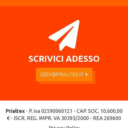
SCRIVICI ADESSO
GEDI@PRIALTEX.IT
Prialtex
- P. iva 02590060121 - CAP. SOC. 10.600,00
€ - ISCR. REG. IMPR. VA 30393/2000 - REA 269600
Privacy Policy