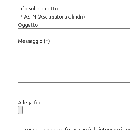
Info sul prodotto
Oggetto
Messaggio (*)
Allega file
La compilazione del form, che è da intendersi com