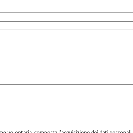
e volontaria, comporta l’acquisizione dei dati personali 